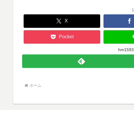
X
Pocket
hm15
ホーム