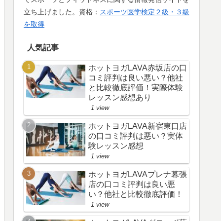
立ち上げました。資格：
スポーツ医学検定２級・３級
を取得
人気記事
ホットヨガLAVA赤坂店の口
コミ評判は良い悪い？他社
と比較徹底評価！実際体験
レッスン感想あり
1 view
ホットヨガLAVA新宿東口店
の口コミ評判は悪い？実体
験レッスン感想
1 view
ホットヨガLAVAプレナ幕張
店の口コミ評判は良い悪
い？他社と比較徹底評価！
1 view