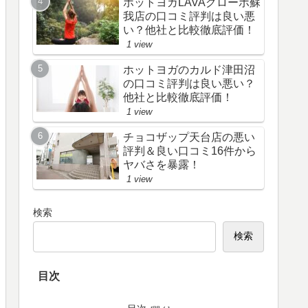
ホットヨガLAVAグローボ蘇
我店の口コミ評判は良い悪
い？他社と比較徹底評価！
1 view
ホットヨガのカルド津田沼
の口コミ評判は良い悪い？
他社と比較徹底評価！
1 view
チョコザップ天台店の悪い
評判＆良い口コミ16件から
ヤバさを暴露！
1 view
検索
検索
目次