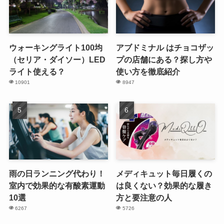
ウォーキングライト100均
アブドミナル はチョコザッ
（セリア・ダイソー）LED
プの店舗にある？探し方や
ライト使える？
使い方を徹底紹介
10901
8947
雨の日ランニング代わり！
メディキュット毎日履くの
室内で効果的な有酸素運動
は良くない？効果的な履き
10選
方と要注意の人
6267
5726